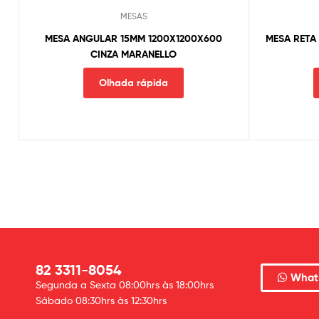
MESAS
MESA ANGULAR 15MM 1200X1200X600
MESA RETA
CINZA MARANELLO
Olhada rápida
82 3311-8054
What
Segunda a Sexta 08:00hrs às 18:00hrs
Sábado 08:30hrs às 12:30hrs