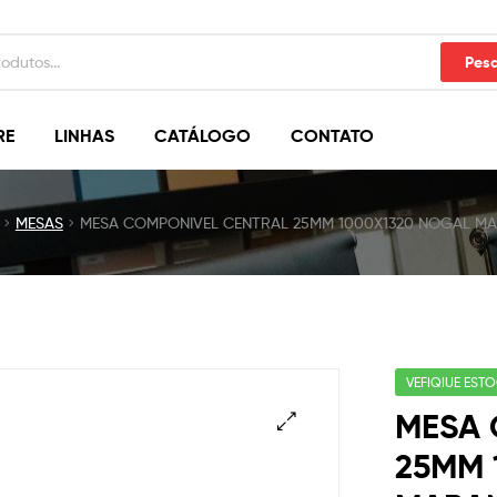
Pesq
RE
LINHAS
CATÁLOGO
CONTATO
MESAS
MESA COMPONIVEL CENTRAL 25MM 1000X1320 NOGAL M
VEFIQIUE EST
MESA 
25MM 