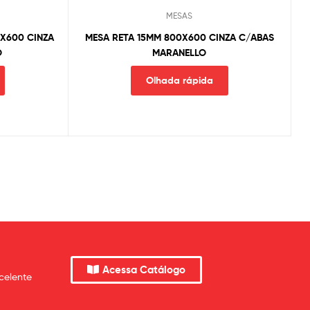
MESAS
X600 CINZA
MESA RETA 15MM 800X600 CINZA C/ABAS
O
MARANELLO
Olhada rápida
Acessa Catálogo
celente