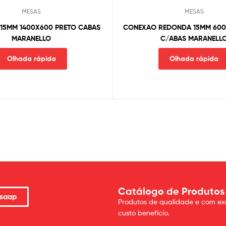
MESAS
MESAS
 15MM 1400X600 PRETO CABAS
CONEXAO REDONDA 15MM 600
MARANELLO
C/ABAS MARANELL
Olhada rápida
Olhada rápida
Catálogo de Produtos
saap
Produtos de qualidade e com ex
custo benefício.