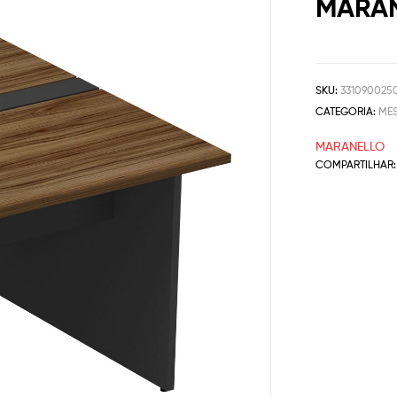
MARA
SKU:
331090025
CATEGORIA:
ME
MARANELLO
COMPARTILHAR