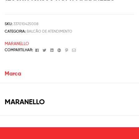
SKU:
337010425008
CATEGORIA:
BALCÃO DE ATENDIMENTO
MARANELLO
Facebook
Twitter
Linkedin
Google+
Pinterest
Email
COMPARTILHAR:
Marca
MARANELLO